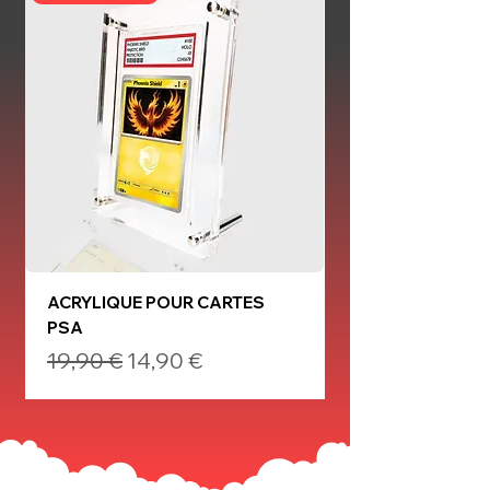
ACRYLIQUE POUR CARTES
TRIPACK ME05 F
PSA
Prix
19,99 €
Prix original
Prix promotionnel
19,90 €
14,90 €