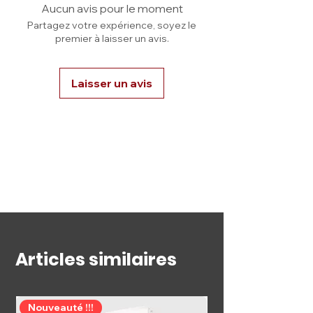
le display ne tombe pas même à
Aucun avis pour le moment
l'envers.
Partagez votre expérience, soyez le
premier à laisser un avis.
Vous pouvez voir le rendu sur la
seconde photo.
Laisser un avis
L'item est envoyé dans le carton
d'origine.
Une question ? Contactez-
nous
Articles similaires
Nouveauté !!!
Précommande