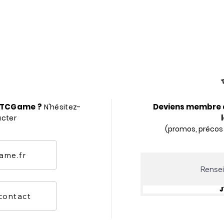
r TCGame ?
Deviens membre 
N'hésitez-
acter
(promos, précos
ame.fr
J
 contact