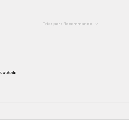
Trier par :
Recommandé
s achats.