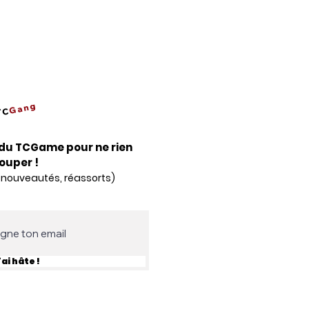
Gang
TC
du TCGame pour ne rien
louper !
 nouveautés, réassorts)
'ai hâte !