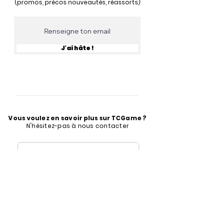
(promos, précos nouveautés, réassorts)
J'ai hâte !
Vous voulez en savoir plus sur TCGame ?
N'hésitez-pas à nous contacter
contact@tcgame.fr
Formulaire de contact