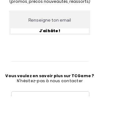
(promos, précos nouveautés, réassorts)
J'ai hâte !
Vous voulez en savoir plus sur TCGame ?
N'hésitez-pas à nous contacter
contact@tcgame.fr
Formulaire de contact