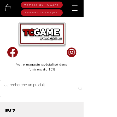
Membre du TCGang
Accédez à l'espace pro
Votre magasin spécialisé dans
l'univers du TCG
EV 7