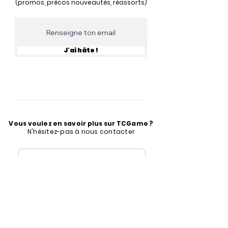
(promos, précos nouveautés, réassorts)
J'ai hâte !
Vous voulez en savoir plus sur TCGame ?
N'hésitez-pas à nous contacter
contact@tcgame.fr
Formulaire de contact