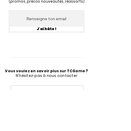
(promos, précos nouveautés, réassorts)
J'ai hâte !
Vous voulez en savoir plus sur TCGame ?
N'hésitez-pas à nous contacter
contact@tcgame.fr
Formulaire de contact