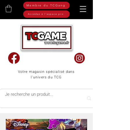
Membre du TCGang
Accédez à l'espace pro
Votre magasin spécialisé dans
l'univers du TCG