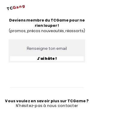
Gang
TC
Deviens membre du TCGame pour ne
rien louper !
(promos, précos nouveautés, réassorts)
J'ai hâte !
Vous voulez en savoir plus sur TCGame ?
N'hésitez-pas à nous contacter
contact@tcgame.fr