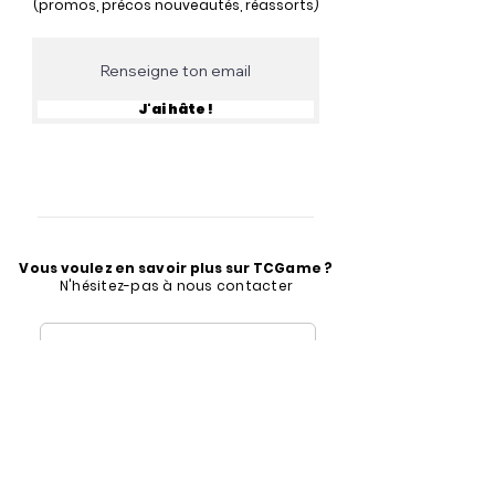
(promos, précos nouveautés, réassorts)
J'ai hâte !
Vous voulez en savoir plus sur TCGame ?
N'hésitez-pas à nous contacter
contact@tcgame.fr
Formulaire de contact