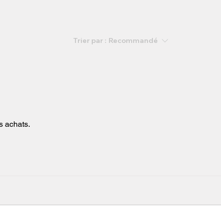
Trier par :
Recommandé
s achats.