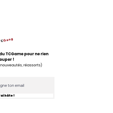
Gang
TC
du TCGame pour ne rien
louper !
 nouveautés, réassorts)
'ai hâte !