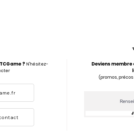
r TCGame ?
Deviens membre 
N'hésitez-
acter
(promos, précos
ame.fr
J
 contact