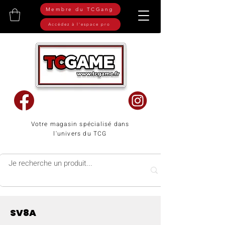
Membre du TCGang
Accédez à l'espace pro
Votre magasin spécialisé dans
l'univers du TCG
SV8A