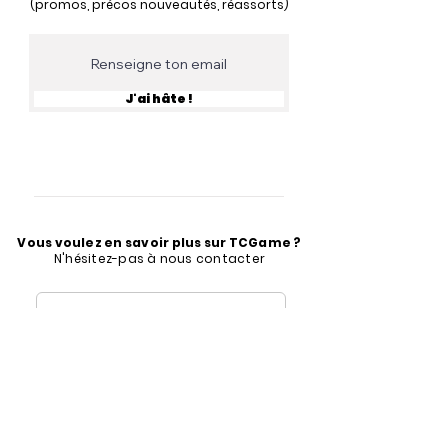
(promos, précos nouveautés, réassorts)
J'ai hâte !
Vous voulez en savoir plus sur TCGame ?
N'hésitez-pas à nous contacter
contact@tcgame.fr
Formulaire de contact