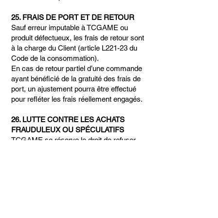
25. FRAIS DE PORT ET DE RETOUR
Sauf erreur imputable à TCGAME ou
produit défectueux, les frais de retour sont
à la charge du Client (article L221-23 du
Code de la consommation).
En cas de retour partiel d’une commande
ayant bénéficié de la gratuité des frais de
port, un ajustement pourra être effectué
pour refléter les frais réellement engagés.
26. LUTTE CONTRE LES ACHATS
FRAUDULEUX OU SPÉCULATIFS
TCGAME se réserve le droit de refuser
ou d’annuler toute commande présentant
un caractère anormal (achats massifs,
reventes, comportements automatisés).
Toute utilisation de bots ou scripts est
interdite (article L121-2 sur les pratiques
trompeuses).
Les comptes concernés pourront être