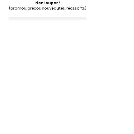
rien louper !
(promos, précos nouveautés, réassorts)
J'ai hâte !
Vous voulez en savoir plus sur TCGame ?
N'hésitez-pas à nous contacter
contact@tcgame.fr
Formulaire de contact