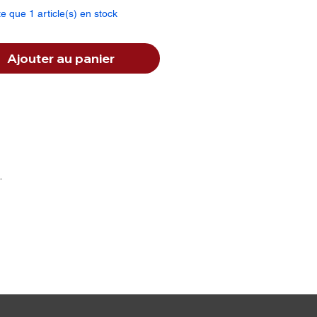
iculaire de Méga-Latias-ex
te que 1 article(s) en stock
Ajouter au panier
.