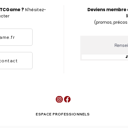
r TCGame ?
Deviens membre 
N'hésitez-
acter
(promos, précos
ame.fr
J
 contact
ESPACE PROFESSIONNELS