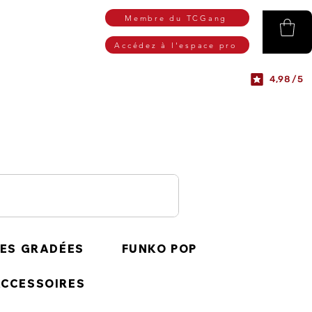
Membre du TCGang
Accédez à l'espace pro
4,98/5
ES GRADÉES
FUNKO POP
CCESSOIRES