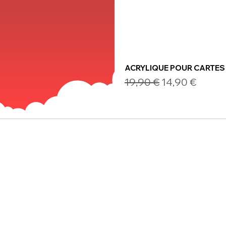
ACRYLIQUE POUR CARTES
Prix original
Prix promotio
19,90 €
14,90 €