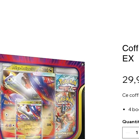
Coff
EX
29,
Ce coff
4 bo
(2xM
Quanti
1 ca
Lati
1 ca