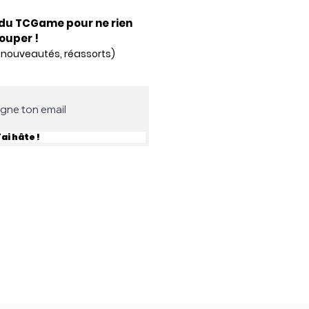
du TCGame pour ne rien
louper !
 nouveautés, réassorts)
'ai hâte !