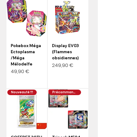
Pokebox Méga
Display EV03
Ectoplasma
(Flammes
/Méga
obsidiennes)
Mélodelfe
Prix
249,90 €
Prix
49,90 €
Nouveauté !!!
Précommande