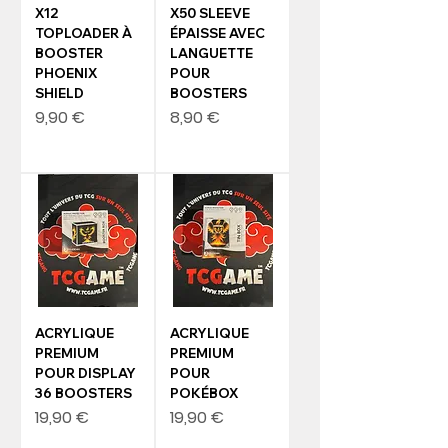
X12
X50 SLEEVE
TOPLOADER À
ÉPAISSE AVEC
BOOSTER
LANGUETTE
PHOENIX
POUR
SHIELD
BOOSTERS
Prix
Prix
9,90 €
8,90 €
ACRYLIQUE
ACRYLIQUE
PREMIUM
PREMIUM
POUR DISPLAY
POUR
36 BOOSTERS
POKÉBOX
Prix
Prix
19,90 €
19,90 €