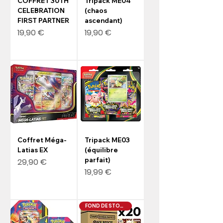
COFFRET 30TH
Tripack ME04
CELEBRATION
(chaos
FIRST PARTNER
ascendant)
Prix
Prix
19,90 €
19,90 €
Coffret Méga-
Tripack ME03
Latias EX
(équilibre
Prix
parfait)
29,90 €
Prix
19,99 €
FOND DE STOCK