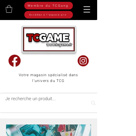
Membre du TCGang
Accédez à l'espace pro
Votre magasin spécialisé dans
l'univers du TCG