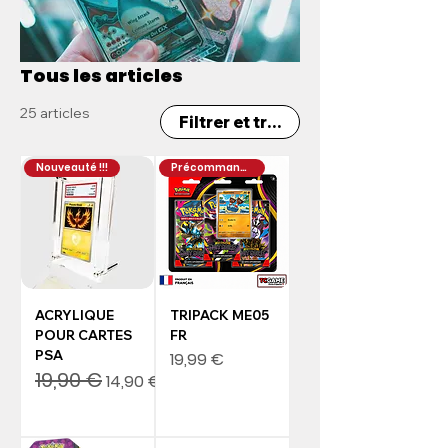
Tous les articles
25 articles
Filtrer et trier
Nouveauté !!!
Précommande
ACRYLIQUE
TRIPACK ME05
POUR CARTES
FR
PSA
Prix
19,99 €
19,90 €
Prix original
Prix promotionnel
14,90 €