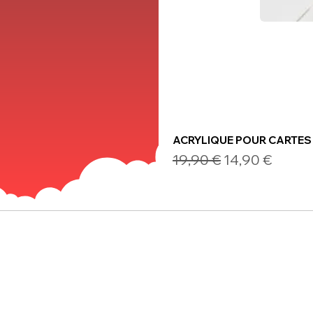
ACRYLIQUE POUR CARTES
Prix original
Prix promotio
19,90 €
14,90 €