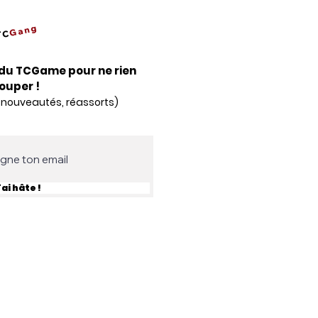
Gang
TC
du TCGame pour ne rien
louper !
 nouveautés, réassorts)
'ai hâte !