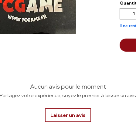
Quanti
L'aiman
display
Vous po
Il ne res
second
L'item 
d'origin
Aucun avis pour le moment
Partagez votre expérience, soyez le premier à laisser un avis
Laisser un avis