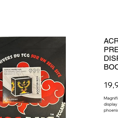
ACR
PR
DIS
BO
19,
Magnifi
display
phoenix