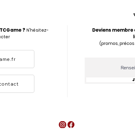
r TCGame ?
Deviens membre 
N'hésitez-
acter
(promos, précos
ame.fr
J
 contact