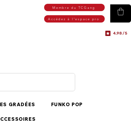
Membre du TCGang
Accédez à l'espace pro
4,98/5
ES GRADÉES
FUNKO POP
CCESSOIRES