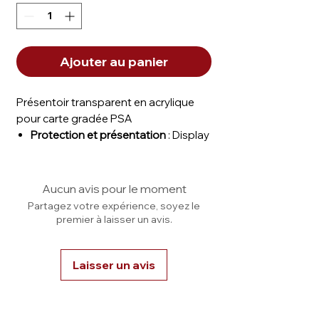
Ajouter au panier
Présentoir transparent en acrylique
pour carte gradée PSA
Protection et présentation
: Display
en acrylique de haute qualité pour
protéger et exposer vos cartes
gradées PSA.
Aucun avis pour le moment
Résistant aux éléments
: Offre une
Partagez votre expérience, soyez le
protection maximale contre les
premier à laisser un avis.
rayons UV, la poussière et les chocs.
Facilité d’utilisation
: Système
Laisser un avis
d’ouverture magnétique. Pratique
pour un accès rapide et un
nettoyage facile.
Adapté aux boitiers PSA
: