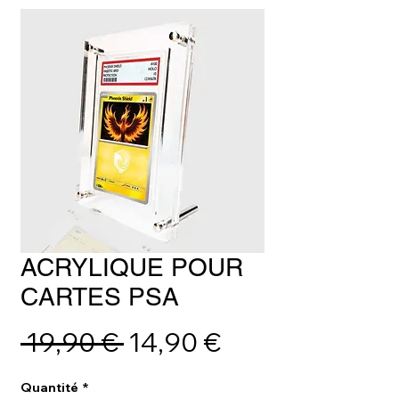
ACRYLIQUE POUR
CARTES PSA
Prix
Prix
 19,90 € 
14,90 €
original
promotionnel
Quantité
*