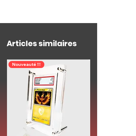
nous
Articles similaires
Nouveauté !!!
Précommande